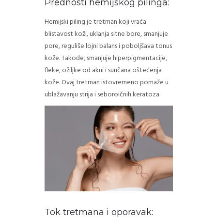
Prednosti hemijskog pilinga:
ZAKAŽITE PREGLED
Hemijski piling je tretman koji vraća
blistavost koži, uklanja sitne bore, smanjuje
pore, reguliše lojni balans i poboljšava tonus
kože. Takođe, smanjuje hiperpigmentacije,
fleke, ožiljke od akni i sunčana oštećenja
kože. Ovaj tretman istovremeno pomaže u
ublažavanju strija i seboroičnih keratoza.
Tok tretmana i oporavak: