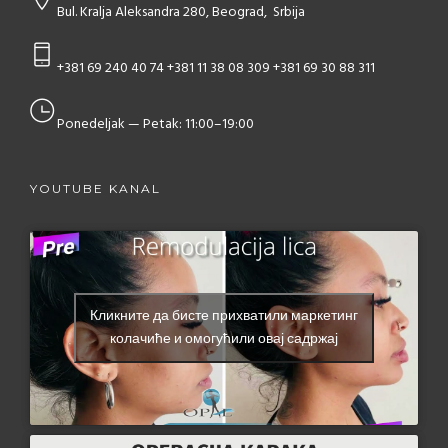
Bul. Kralja Aleksandra 280, Beograd, Srbija
+381 69 240 40 74
+381 11 38 08 309
+381 69 30 88 311
Ponedeljak — Petak: 11:00–19:00
YOUTUBE KANAL
Кликните да бисте прихватили маркетинг
колачиће и омогућили овај садржај