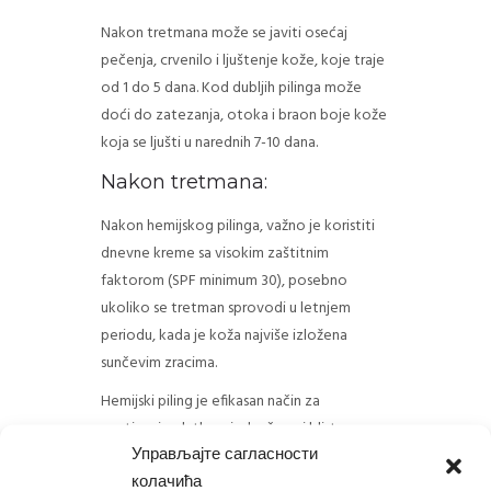
Nakon tretmana može se javiti osećaj
pečenja, crvenilo i ljuštenje kože, koje traje
od 1 do 5 dana. Kod dubljih pilinga može
doći do zatezanja, otoka i braon boje kože
koja se ljušti u narednih 7-10 dana.
Nakon tretmana:
Nakon hemijskog pilinga, važno je koristiti
dnevne kreme sa visokim zaštitnim
faktorom (SPF minimum 30), posebno
ukoliko se tretman sprovodi u letnjem
periodu, kada je koža najviše izložena
sunčevim zracima.
Hemijski piling je efikasan način za
postizanje glatke, ujednačene i blistave
Управљајте сагласности
kože…
колачића