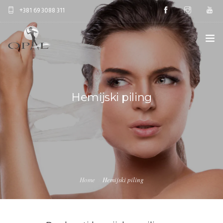
+381 69 3088 311
HOME
ESTETSKA HIRURGIJA
Hemijski piling
ANTIAGE TRETMANI
EDUKACIJE
CENOVNIK
Home
Hemijski piling
O NAMA