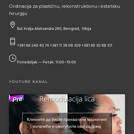
Ordinacija za plastičnu, rekonstruktivnu i estetsku
hirurgiju
Bul. Kralja Aleksandra 280, Beograd, Srbija
+381 69 240 40 74
+381 11 38 08 309
+381 69 30 88 311
Ponedeljak — Petak: 11:00–19:00
YOUTUBE KANAL
Кликните да бисте прихватили маркетинг
колачиће и омогућили овај садржај