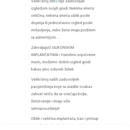
Veliki broj žen
a
nije zadovoljan
ZAKAŽITE PREGLED
izgledom svojih grudi. Nekima smeta
veličina, nekima smeta oblik posle
dojenja ili jednostavno izgled posle
mršavljenja, neke žene imaju problem
sa asimetrijom…
Zahvaljujući SILIKONSKIM
IMPLANTATIMA i transferu sopstvene
masti, možemo dobiti izgled grudi
kakav smo oduvek želeli.
Veliki broj naših zadovoljnih
pacijentkinja koje su uradile ovakav
zahvat ističu
da se osećaju bolje,
ženstvenije i imaju više
samopouzdanja!
Oblik i veličina implantata, kao i pristup
se individualno kreiraju za svaku