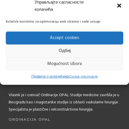
Управљајте сагласности
pacijentkinju u zavisnosti od merenja,
колачића
želja i prirodnih predispozicija koje
utvrđujemo na pregledu.
Kolačiće koristimo za optimizaciju web stranice i naše usluge.
Accept cookies
10
LIKES
SHARE
Одбиј
Mogućnost izbora
Правила о колачићима
Cookie informacije
MR SCI MED DR OLIVERA PARTONJIĆ – HIRURG
Vlasnik je i osnivač Ordinacije OPAL. Studije medicine završila je u
Beogradu kao i magistarske studije iz oblasti vaskularne hirurgije.
Specijalista je plastične i rekonstruktivne hirurgije.
ORDINACIJA OPAL